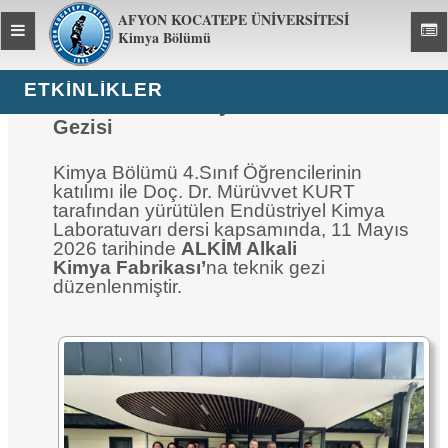
AFYON KOCATEPE ÜNİVERSİTESİ
Toggle
Toggl
Kimya Bölümü
global
global
navigation
navig
ETKİNLİKLER
ALKİM Alkali Kimya Fabrikası Teknik
Gezisi
Kimya Bölümü 4.Sınıf Öğrencilerinin
katılımı ile Doç. Dr. Mürüvvet KURT
tarafından yürütülen Endüstriyel Kimya
Laboratuvarı dersi kapsamında, 11 Mayıs
2026 tarihinde
ALKİM Alkali
Kimya Fabrikası’
na teknik gezi
düzenlenmiştir.