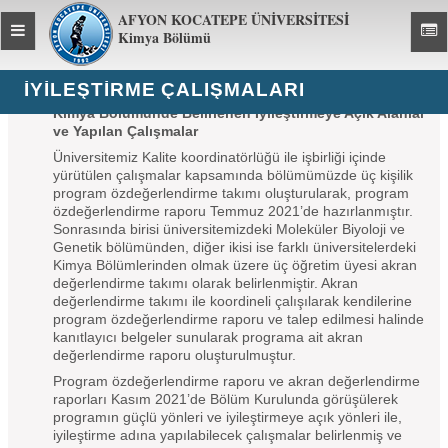
AFYON KOCATEPE ÜNİVERSİTESİ
Toggle
Toggl
Kimya Bölümü
global
global
navigation
navig
İYILEŞTIRME ÇALIŞMALARI
Kimya Bölümünde Belirlenen İyileştirmeye Açık Alanlar
ve Yapılan Çalışmalar
Üniversitemiz Kalite koordinatörlüğü ile işbirliği içinde
yürütülen çalışmalar kapsamında bölümümüzde üç kişilik
program özdeğerlendirme takımı oluşturularak, program
özdeğerlendirme raporu Temmuz 2021’de hazırlanmıştır.
Sonrasında birisi üniversitemizdeki Moleküler Biyoloji ve
Genetik bölümünden, diğer ikisi ise farklı üniversitelerdeki
Kimya Bölümlerinden olmak üzere üç öğretim üyesi akran
değerlendirme takımı olarak belirlenmiştir. Akran
değerlendirme takımı ile koordineli çalışılarak kendilerine
program özdeğerlendirme raporu ve talep edilmesi halinde
kanıtlayıcı belgeler sunularak programa ait akran
değerlendirme raporu oluşturulmuştur.
Program özdeğerlendirme raporu ve akran değerlendirme
raporları Kasım 2021’de Bölüm Kurulunda görüşülerek
programın güçlü yönleri ve iyileştirmeye açık yönleri ile,
iyileştirme adına yapılabilecek çalışmalar belirlenmiş ve