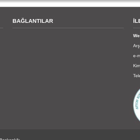
BAĞLANTILAR
İL
We
Arş
e-m
Kim
Tel