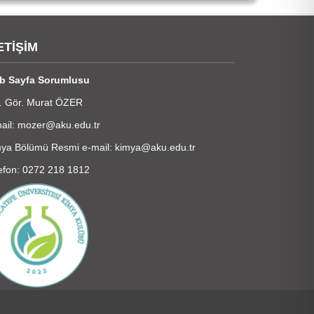
ETİŞİM
b Sayfa Sorumlusu
. Gör. Murat ÖZER
ail: mozer@aku.edu.tr
ya Bölümü Resmi e-mail: kimya@aku.edu.tr
efon: 0272 218 1812