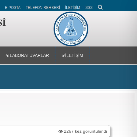
E-POSTA
TELEFON REHBERİ
İLETİŞİM
SSS
Sİ
LABORATUVARLAR
İLETİŞİM
2267 kez görüntülendi