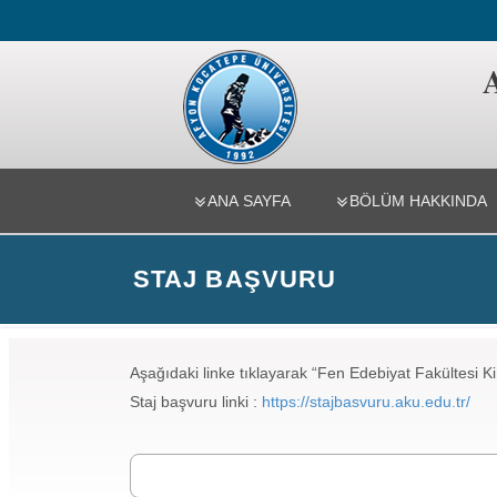
Kimya Böl
ANA SAYFA
BÖLÜM HAKKINDA
STAJ BAŞVURU
Aşağıdaki linke tıklayarak “Fen Edebiyat Fakültesi 
Staj başvuru linki :
https://stajbasvuru.aku.edu.tr/