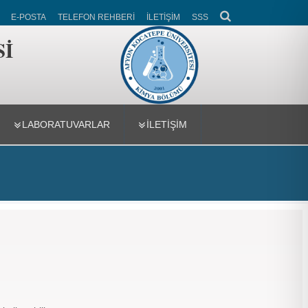
E-POSTA
TELEFON REHBERİ
İLETİŞİM
SSS
Sİ
LABORATUVARLAR
İLETİŞİM