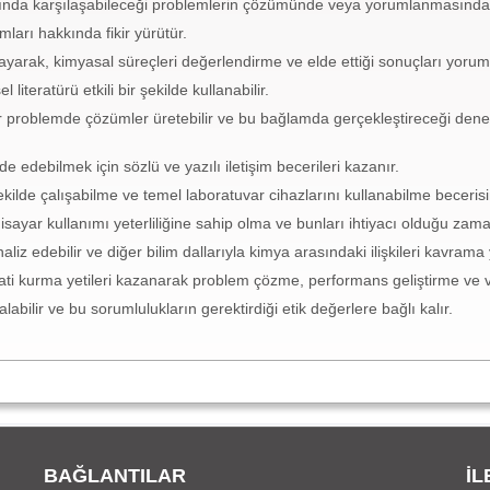
mında karşılaşabileceği problemlerin çözümünde veya yorumlanmasında k
ları hakkında fikir yürütür.
yarak, kimyasal süreçleri değerlendirme ve elde ettiği sonuçları yoruml
literatürü etkili bir şekilde kullanabilir.
r problemde çözümler üretebilir ve bu bağlamda gerçekleştireceği deney
e edebilmek için sözlü ve yazılı iletişim becerileri kazanır.
kilde çalışabilme ve temel laboratuvar cihazlarını kullanabilme becerisi
gisayar kullanımı yeterliliğine sahip olma ve bunları ihtiyacı olduğu zama
z edebilir ve diğer bilim dallarıyla kimya arasındaki ilişkileri kavrama
 kurma yetileri kazanarak problem çözme, performans geliştirme ve verim
bilir ve bu sorumlulukların gerektirdiği etik değerlere bağlı kalır.
BAĞLANTILAR
İL