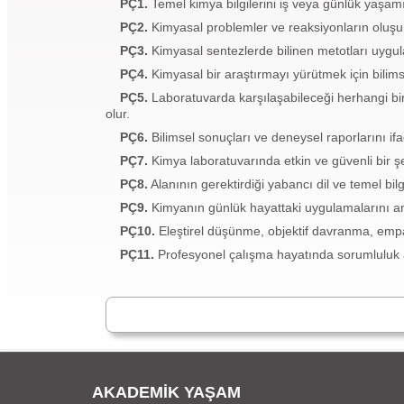
PÇ1.
Temel kimya bilgilerini iş veya günlük yaşa
PÇ2.
Kimyasal problemler ve reaksiyonların oluşum
PÇ3.
Kimyasal sentezlerde bilinen metotları uygula
PÇ4.
Kimyasal bir araştırmayı yürütmek için bilimsel 
PÇ5.
Laboratuvarda karşılaşabileceği herhangi bi
olur.
PÇ6.
Bilimsel sonuçları ve deneysel raporlarını ifad
PÇ7.
Kimya laboratuvarında etkin ve güvenli bir şe
PÇ8.
Alanının gerektirdiği yabancı dil ve temel bil
PÇ9.
Kimyanın günlük hayattaki uygulamalarını anali
PÇ10.
Eleştirel düşünme, objektif davranma, empati
PÇ11.
Profesyonel çalışma hayatında sorumluluk ala
AKADEMİK YAŞAM