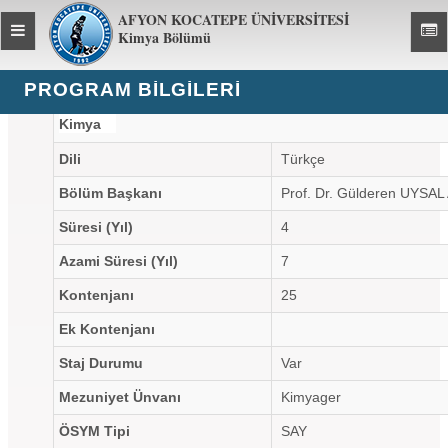
AFYON KOCATEPE ÜNİVERSİTESİ
Toggle
Toggl
Kimya Bölümü
global
global
navigation
navig
PROGRAM BILGILERI
Kimya
Dili
Türkçe
Bölüm Başkanı
Prof. Dr. Gülderen UYSA
Süresi (Yıl)
4
Azami Süresi (Yıl)
7
Kontenjanı
25
Ek Kontenjanı
Staj Durumu
Var
Mezuniyet Ünvanı
Kimyager
ÖSYM Tipi
SAY