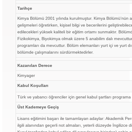
Tarihçe
Kimya Bölümü 2001 yılında kurulmuştur. Kimya Bölümü’nün ama
gelişmeleri öğretirken, kişisel bilgi ve becerilerini geliştirebi
edilecekleri yüksek kaliteli bir eğitim ortamı sunmaktır. Böl
Fizikokimya, Biyokimya olmak üzere 5 anabilim dalı mevcuttur.
programları da mevcuttur. Bölüm elemanları yurt içi ve yurt d
bölümde çalışmalarını sürdürmektedirler.
Kazanılan Derece
Kimyager
Kabul Koşulları
Türk ve yabancı öğrenciler için genel kabul şartları programa 
Üst Kademeye Geçiş
Lisans eğitimini başarı ile tamamlayan adaylar: Akademik Pers
ilgili alanından geçerli not almaları, yeterli düzeyde İngilizce
Kurul tarafından kabul edilen dil sınavlarının birinden) sahip ol