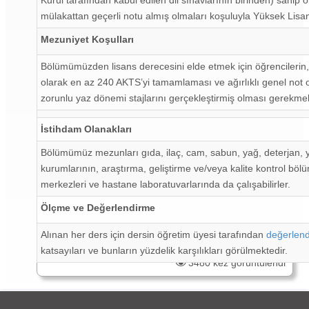
mülakattan geçerli notu almış olmaları koşuluyla Yüksek Lisa
Mezuniyet Koşulları
Bölümümüzden lisans derecesini elde etmek için öğrencilerin, 
olarak en az 240 AKTS’yi tamamlaması ve ağırlıklı genel not 
zorunlu yaz dönemi stajlarını gerçekleştirmiş olması gerekmek
İstihdam Olanakları
Bölümümüz mezunları gıda, ilaç, cam, sabun, yağ, deterjan, y
kurumlarının, araştırma, geliştirme ve/veya kalite kontrol bölüm
merkezleri ve hastane laboratuvarlarında da çalışabilirler.
Ölçme ve Değerlendirme
Alınan her ders için dersin öğretim üyesi tarafından
değerlend
katsayıları ve bunların yüzdelik karşılıkları görülmektedir.
3480 kez görüntülendi